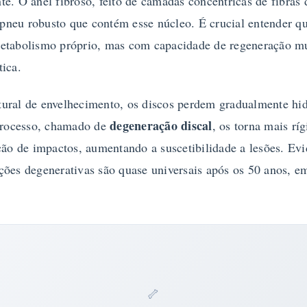
e. O anel fibroso, feito de camadas concêntricas de fibras 
neu robusto que contém esse núcleo. É crucial entender q
etabolismo próprio, mas com capacidade de regeneração mu
tica.
ural de envelhecimento, os discos perdem gradualmente hid
degeneração discal
 processo, chamado de
, os torna mais rí
rção de impactos, aumentando a suscetibilidade a lesões. E
ções degenerativas são quase universais após os 50 anos, 
🦴