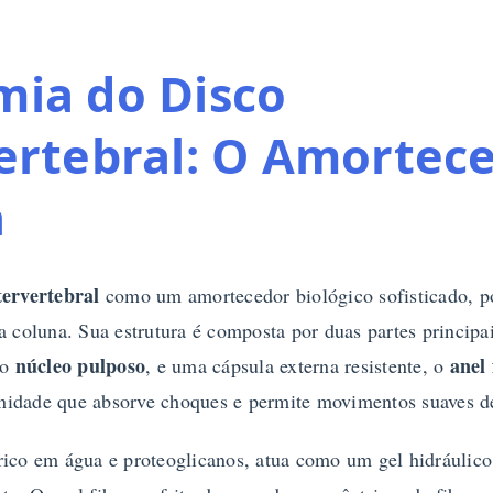
ia do Disco
ertebral: O Amortec
a
tervertebral
como um amortecedor biológico sofisticado, p
a coluna. Sua estrutura é composta por duas partes principa
núcleo pulposo
anel 
 o
, e uma cápsula externa resistente, o
idade que absorve choques e permite movimentos suaves de
rico em água e proteoglicanos, atua como um gel hidráulico 