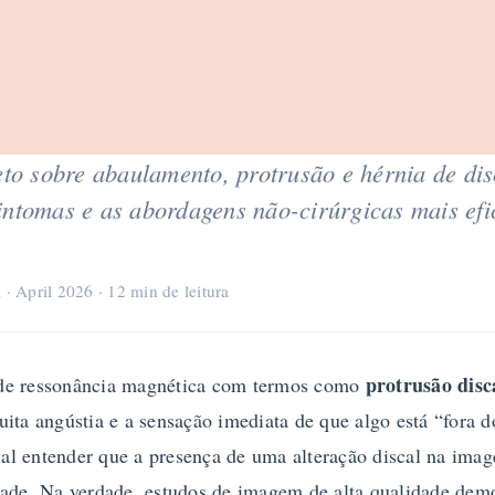
o sobre abaulamento, protrusão e hérnia de dis
sintomas e as abordagens não-cirúrgicas mais efi
· April 2026 · 12 min de leitura
protrusão disc
de ressonância magnética com termos como
ita angústia e a sensação imediata de que algo está “fora d
cial entender que a presença de uma alteração discal na im
dade. Na verdade, estudos de imagem de alta qualidade de