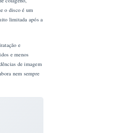
de colágeno,
ue o disco é um
ito limitada após a
ratação e
gidos e menos
vidências de imagem
embora nem sempre