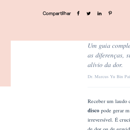
Compartilhar
Um guia complet
as diferenças, 
alívio da dor.
Dr. Marcus Yu Bin Pai 
Receber um laudo 
disco
pode gerar mu
irreversível. É cru
de dor ou de gravi