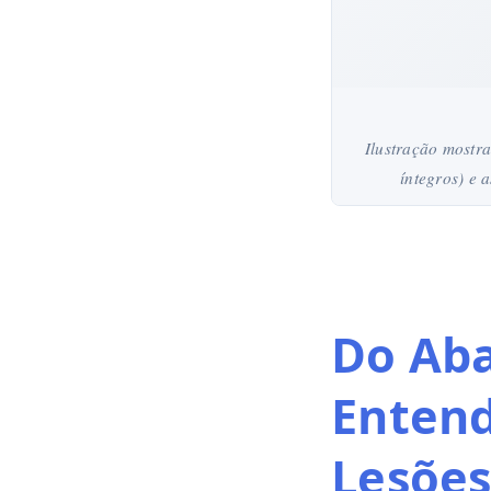
Ilustração mostra
íntegros) e 
Do Aba
Entend
Lesões