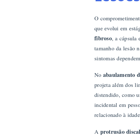
O comprometimento 
que evolui em está
fibroso
, a cápsula
tamanho da lesão n
sintomas dependem 
abaulamento d
No
projeta além dos li
distendido, como u
incidental em pesso
relacionado à idade
protrusão disca
A