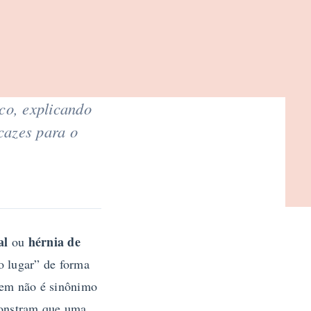
co, explicando
cazes para o
al
hérnia de
ou
o lugar” de forma
agem não é sinônimo
monstram que uma