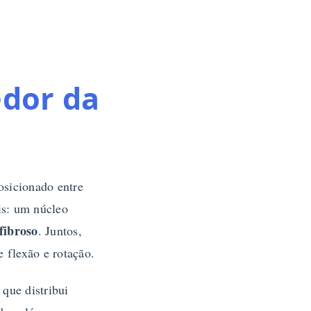
edor da
osicionado entre
is: um núcleo
fibroso
. Juntos,
 flexão e rotação.
que distribui