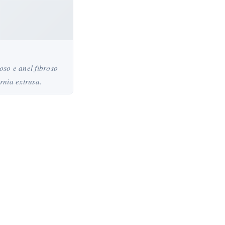
oso e anel fibroso
rnia extrusa.